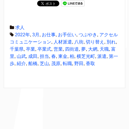
求人
2022年
,
3月
,
お仕事
,
お手伝い
,
つぶやき
,
アクセル
コミュニケーション
,
人材派遣
,
八街
,
切り替え
,
別れ
,
千葉県
,
卒業
,
卒業式
,
営業
,
四街道
,
夢
,
大網
,
天職
,
富
里
,
山武
,
成田
,
担当
,
春
,
東金
,
柏
,
横芝光町
,
派遣
,
第一
歩
,
紹介
,
船橋
,
芝山
,
茂原
,
転職
,
野田
,
香取