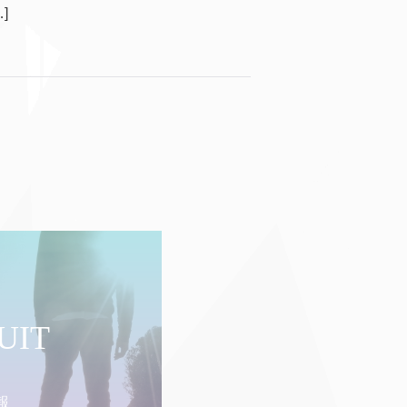
]
UIT
報